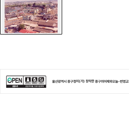
이(가) 창작한
울산광역시 중구청
중구의어제와오늘-번영교가