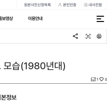
원본사진신청목록
본인인증
내사진함
홍보영상
이용안내
모습(1980년대)
사진 개수
좋아요
1
0
기본정보