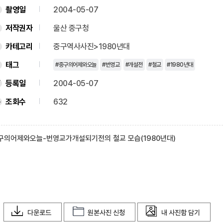
촬영일
2004-05-07
저작권자
울산 중구청
카테고리
중구역사사진>1980년대
태그
#중구의어제와오늘
#번영교
#개설전
#철교
#1980년대
등록일
2004-05-07
조회수
632
구의어제와오늘-번영교가개설되기전의 철교 모습(1980년대)
다운로드
원본사진 신청
내 사진함 담기