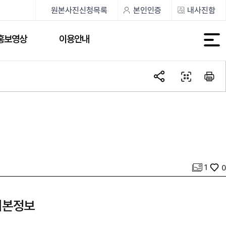
원본사진신청목록
본인인증
내사진함
홍보영상
이용안내
사진 개수
좋아요
1
0
기본정보