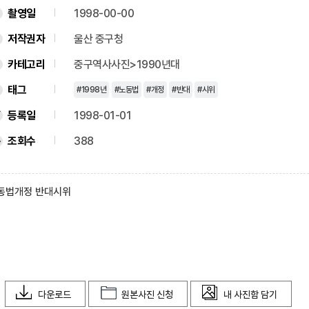
촬영일
1998-00-00
저작권자
울산 중구청
카테고리
중구역사사진>1990년대
태그
#1998년
#노동법
#개정
#반대
#시위
등록일
1998-01-01
조회수
388
동법개정 반대시위
다운로드
원본사진 신청
내 사진함 담기