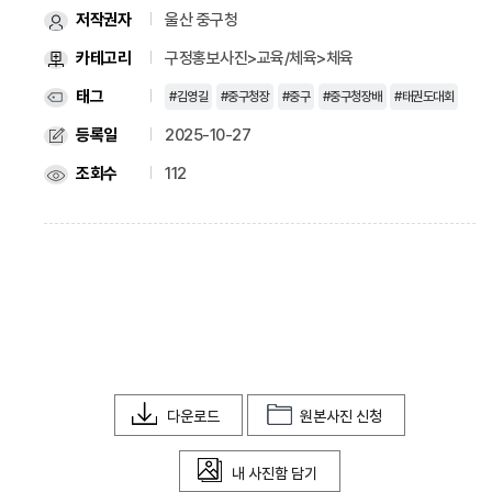
저작권자
울산 중구청
카테고리
구정홍보사진>교육/체육>체육
태그
#김영길
#중구청장
#중구
#중구청장배
#태권도대회
등록일
2025-10-27
조회수
112
다운로드
원본사진 신청
내 사진함 담기