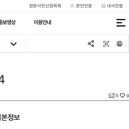
원본사진신청목록
본인인증
내사진함
홍보영상
이용안내
4
사진 개수
좋아요
5
0
기본정보