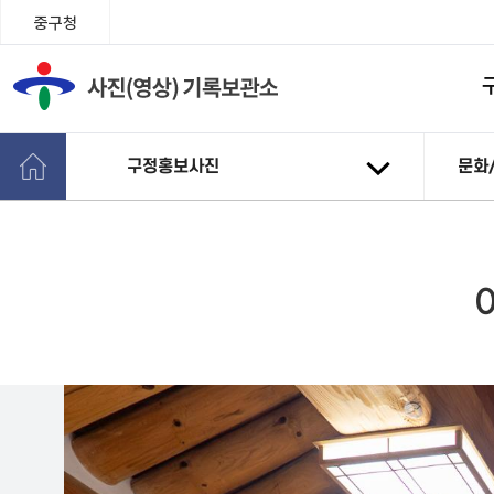
중구청
구정홍보사진
문화