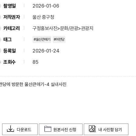
촬영일
2026-01-06
저작권자
울산 중구청
카테고리
구정홍보사진>문화/관광>관광지
태그
#울산큰애기
#어련당
등록일
2026-01-24
조회수
85
련당에 방문한 울산큰애기-4 실내사진
다운로드
원본사진 신청
내 사진함 담기