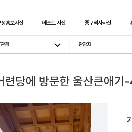
구정홍보사진
베스트 사진
중구역사사진
/관광
관광지
어련당에 방문한 울산큰애기-