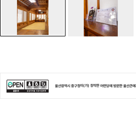
이(가) 창작한
울산광역시 중구청
어련당에 방문한 울산큰애