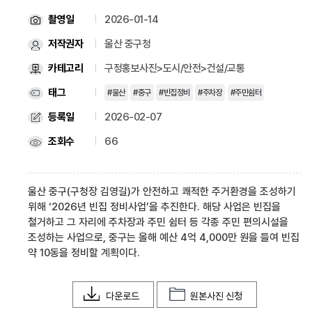
촬영일
2026-01-14
저작권자
울산 중구청
카테고리
구정홍보사진>도시/안전>건설/교통
태그
#울산
#중구
#빈집정비
#주차장
#주민쉼터
등록일
2026-02-07
조회수
66
울산 중구(구청장 김영길)가 안전하고 쾌적한 주거환경을 조성하기
위해 ‘2026년 빈집 정비사업’을 추진한다. 해당 사업은 빈집을
철거하고 그 자리에 주차장과 주민 쉼터 등 각종 주민 편의시설을
조성하는 사업으로, 중구는 올해 예산 4억 4,000만 원을 들여 빈집
약 10동을 정비할 계획이다.
다운로드
원본사진 신청