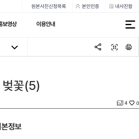
원본사진신청목록
본인인증
내사진함
홍보영상
이용안내
벚꽃(5)
사진 개수
좋아요
4
0
기본정보