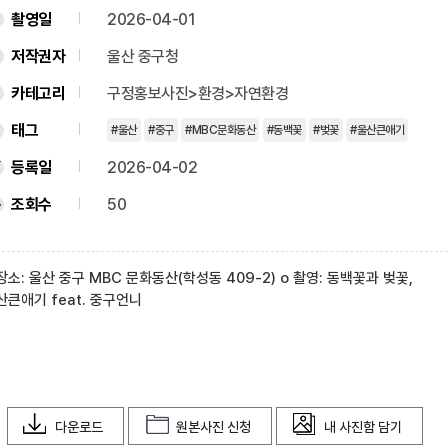
촬영일
2026-04-01
저작권자
울산 중구청
카테고리
구정홍보사진>환경>자연환경
태그
#울산
#중구
#MBC문화동산
#동백꽃
#벚꽃
#울산큰애기
등록일
2026-04-02
조회수
50
 장소: 울산 중구 MBC 문화동산(학성동 409-2) o 촬영: 동백꽃과 벚꽃,
산큰애기 feat. 중구언니
다운로드
원본사진 신청
내 사진함 담기