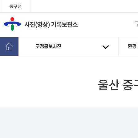
중구청
구정홍보사진
환경
울산 중