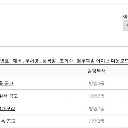
제
번호 , 제목 , 부서명 , 등록일 , 조회수 , 첨부파일 아이콘 다운로
담당부서
촉 공고
병영2동
위촉 공고
병영2동
재공개모집
병영2동
위촉 공고
병영2동