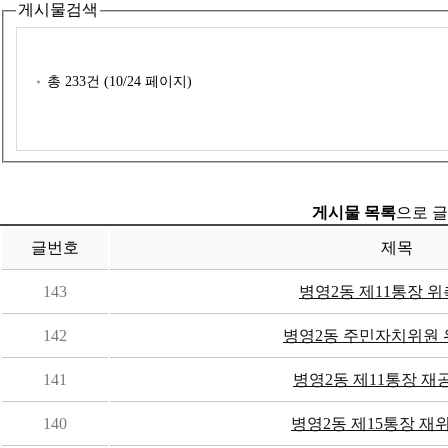
게시물검색
총
233
건 (
10
/24 페이지)
게시물 목록
으로 글
글번호
제목
143
병영2동 제11통장 위
142
병영2동 주민자치위원 
141
병영2동 제11통장 
140
병영2동 제15통장 재