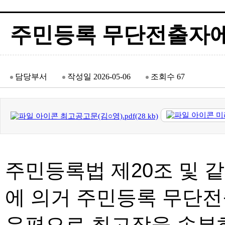
주민등록 무단전출자에
담당부서
작성일
2026-05-06
조회수
67
미
최고공고문(김○영).pdf(28 kb)
주민등록법 제20조 및 같
에 의거 주민등록 무단
우편으로 최고장을 송부