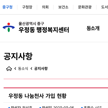
중구청
구청장
의회
보건소
문화관광
도서
동소개
공지사항
동소식
공지사항
우정동 나눔천사 가입 현황
작성자
정성훈
작성일
2023-03-05
조회수
407