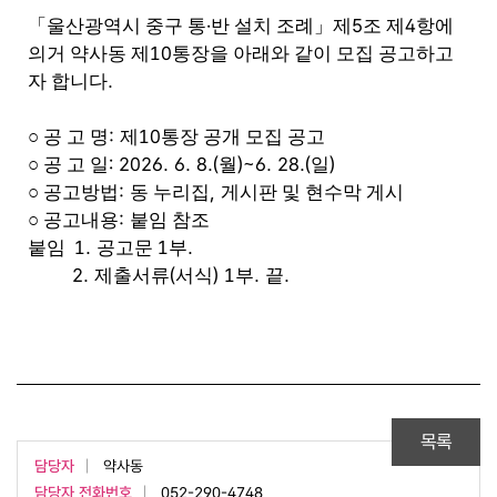
·
5
4
「
울산광역시 중구 통
반 설치 조례
」
제
조 제
항에
10
의거 약사동 제
통장을 아래와 같이 모집 공고하고
.
자 합니다
:
10
○
공 고 명
제
통장 공개 모집 공고
: 2026. 6. 8.(
)~6. 28.(
)
○
공 고 일
월
일
:
,
○
공고방법
동 누리집
게시판 및 현수막 게시
:
○
공고내용
붙임 참조
1.
1
.
붙임
공고문
부
2.
(
) 1
.
.
제출서류
서식
부
끝
목록
담당자
약사동
담당자 전화번호
052-290-4748