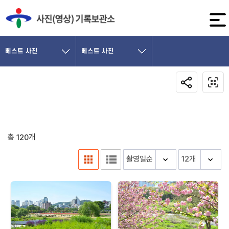
베스트 사진
베스트 사진
총
개
120
정렬순서
한 페이지 사진 개수
이미지
리스트