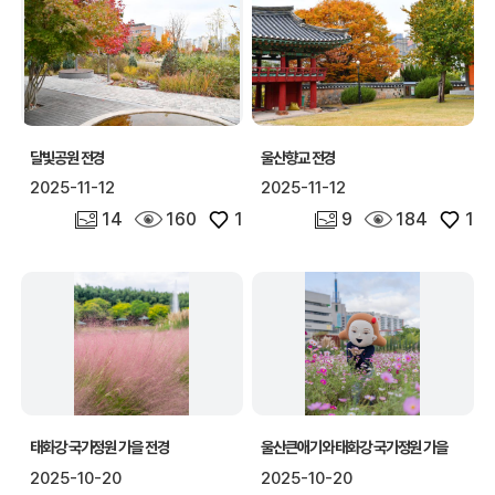
달빛공원 전경
울산향교 전경
2025-11-12
2025-11-12
사진 개수
조회수
좋아요
사진 개수
조회수
좋아요
14
160
1
9
184
1
태화강 국가정원 가을 전경
울산큰애기와 태화강 국가정원 가을
2025-10-20
2025-10-20