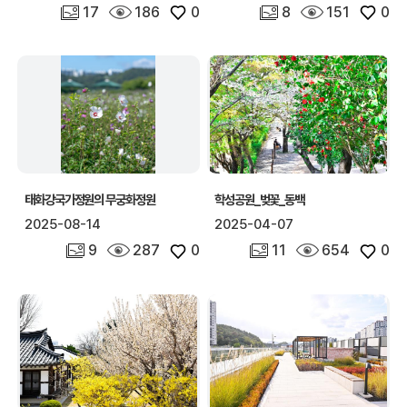
사진 개수
조회수
좋아요
사진 개수
조회수
좋아요
17
186
0
8
151
0
태화강국가정원의 무궁화정원
학성공원_벚꽃_동백
2025-08-14
2025-04-07
사진 개수
조회수
좋아요
사진 개수
조회수
좋아요
9
287
0
11
654
0