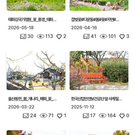
태화강국가정원_꽃_풍경_태화강_하늘_자연
겹벚꽃#다운동#봄#꽃#자연#태화강
2026-05-18
2026-04-16
사진 개수
조회수
좋아요
사진 개수
조회수
좋아요
30
113
2
41
101
3
울산동헌_봄_개나리_매화_꽃_하늘_풍경_자연 (31)
한국산업안전보건공단 앞 사계절가로정원 전경
2026-03-22
2025-11-12
사진 개수
조회수
좋아요
사진 개수
조회수
좋아요
24
71
1
17
164
0