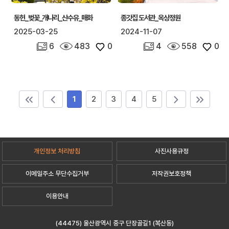
동헌_벚꽃_개나리_산수유_매화
종갓집 도서관_옥상정원
2025-03-25
2024-11-07
사진 개수
조회수
좋아요
사진 개수
조회수
좋아요
6
483
0
4
558
0
1
2
3
4
5
개인정보 처리방침
사진사용규정
이메일주소 무단수집거부
저작권보호정책
이용안내
(44475) 울산광역시 중구 단장골길1 (복산동)