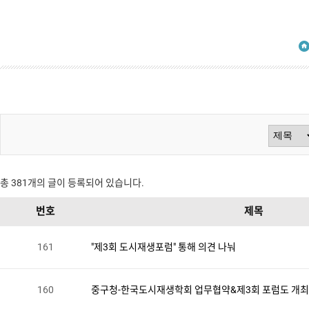
검
색
총
381
개의 글이 등록되어 있습니다.
번호
제목
방
161
"제3회 도시재생포럼" 통해 의견 나눠
법
160
중구청-한국도시재생학회 업무협약&제3회 포럼도 개최
선