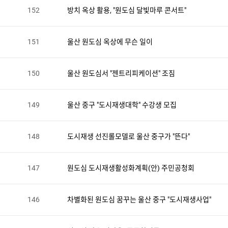
152
방치 옥상 활용, "원도심 달빛마루 콘서트"
151
울산 원도심 옥상에 무슨 일이
150
울산 원도심서 "젠트리피케이션" 조짐
149
울산 중구 "도시재생대학" 수강생 모집
148
도시재생 선진롤모델로 울산 중구가 "뜬다"
147
원도심 도시재생활성화계획(안) 주민공청회
146
차별화된 원도심 꿈꾸는 울산 중구 "도시재생사업"