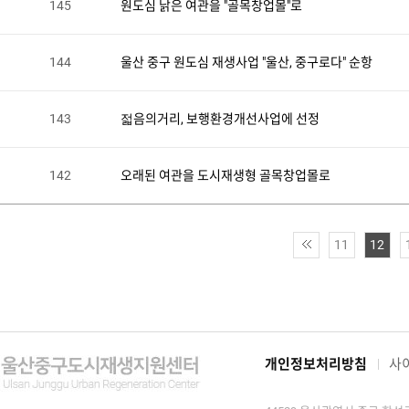
145
원도심 낡은 여관을 "골목창업몰"로
144
울산 중구 원도심 재생사업 "울산, 중구로다" 순항
143
젋음의거리, 보행환경개선사업에 선정
142
오래된 여관을 도시재생형 골목창업몰로
11
12
개인정보처리방침
사