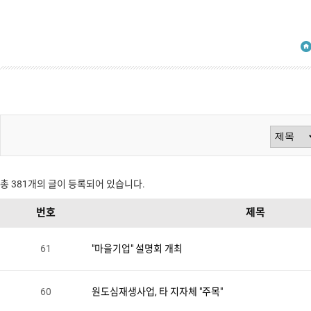
검
색
총
381
개의 글이 등록되어 있습니다.
번호
제목
방
61
"마을기업" 설명회 개최
법
60
원도심재생사업, 타 지자체 "주목"
선