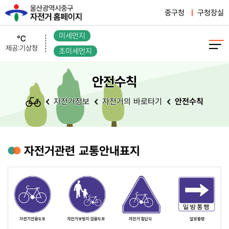
중구청
구청장실
미세먼지
℃
제공:기상청
초미세먼지
안전수칙
자전거정보
자전거의 바로타기
안전수칙
자전거관련 교통안내표지