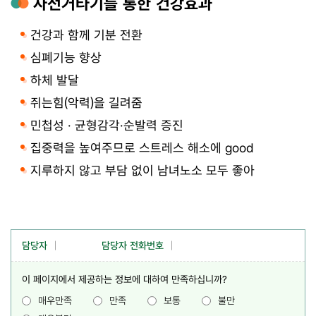
자전거타기를 통한 건강효과
건강과 함께 기분 전환
심폐기능 향상
하체 발달
쥐는힘(악력)을 길려줌
민첩성 · 균형감각·순발력 증진
집중력을 높여주므로 스트레스 해소에 good
지루하지 않고 부담 없이 남녀노소 모두 좋아
담당자
담당자 전화번호
이 페이지에서 제공하는 정보에 대하여 만족하십니까?
매우만족
만족
보통
불만