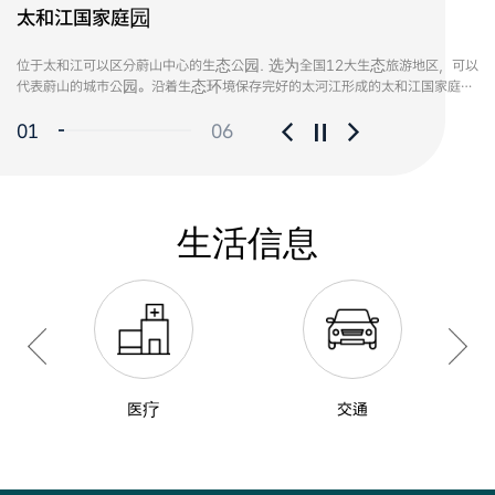
太和江国家庭园
十里大林
外松纪念馆
太和楼
蔚山大孩子夜市
立火山自然修养林
位于太和江可以区分蔚山中心的生态公园. 选为全国12大生态旅游地区，可以
位于太和江可以区分蔚山中心的生态公园. 选为全国12大生态旅游地区，可以
可以观赏韩语变迁过程的韩文博物馆 韩文博物馆展出强调‘韩文是生命’的
慈藏大师建设太和寺时修建的楼阁. 是643年（新罗善德女王 12）从唐朝求
是2015年申请传统市场夜市组件事业征集后 在国内选中的2个市场之一。
可以体验松树和橡树融合在一起的纯自然. 由森林厅指定的自然修养林立火山
代表蔚山的城市公园。沿着生态环境保存完好的太河江形成的太和江国家庭园
代表蔚山的城市公园。沿着生态环境保存完好的太河江形成的太和江国家庭园
韩文学者崔铉培先生的遗物。在这里可以观赏崔铉培先生的义务和主要著作
得佛法后回归故乡的慈藏大师抵达蔚山后 建太和寺时一同建设的楼阁 位于太
是蔚山地区第一个常设夜市 位于原城市中央传统市场一带 其规模在国内是最
健康林的松树和橡树融合在一起 为访客准备了可以尽情享受自然的野营场所
是城市里的休息空间，太阳落山时分到绿色大林中感受一下浪漫如何。
是城市里的休息空间，太阳落山时分到绿色大林中感受一下浪漫如何。
等 还可以观看崔铉培先生一生为韩文研究和普及贡献一生的历程。还可以观
和江边黄龙渊绝壁顶峰。蔚山的太和楼和晋州的矗石楼，密阳的永南楼是永南
长最大的。以建设小吃，景点，娱乐丰富的生活型旅游夜市作为目标，在食
和汽车露营场。在扁柏木林亲自体验森林浴，沿着有诗歌的路 一边欣赏作品
赏到韩文的变迁历程，为孩子们准备了体验馆。
的代表楼阁 有着蔚山传统型和整体性的太和江周围的遗迹。
品柜台销售各个年龄段喜欢的各种小吃35个 并且运营各种栏目。
一边还可以散步。
0
1
0
6
生活信息
医疗
交通