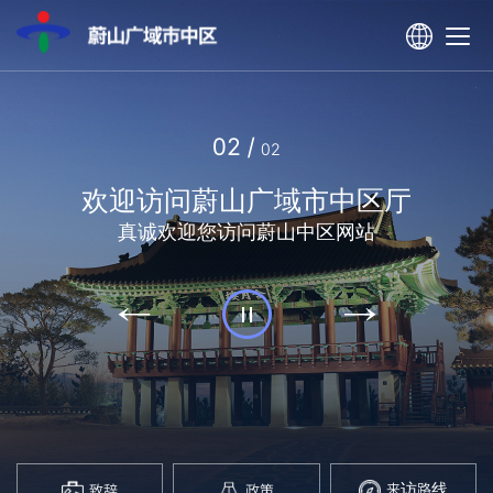
02
/
02
​欢迎访问蔚山广域市中区厅
真诚欢迎您访问蔚山中区网站
来访路线
致辞
政策