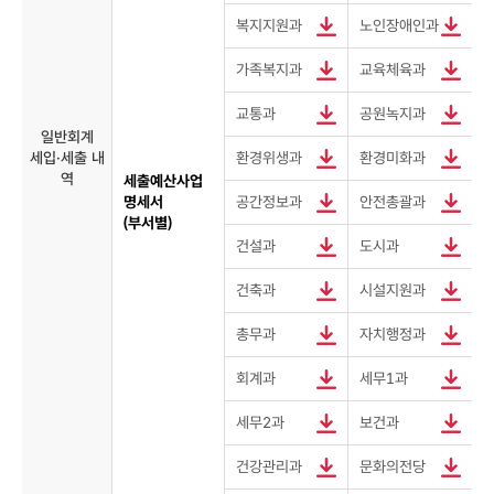
복지지원과
노인장애인과
가족복지과
교육체육과
교통과
공원녹지과
일반회계
세입·세출 내
환경위생과
환경미화과
역
세출예산사업
명세서
공간정보과
안전총괄과
(부서별)
건설과
도시과
건축과
시설지원과
총무과
자치행정과
회계과
세무1과
세무2과
보건과
건강관리과
문화의전당