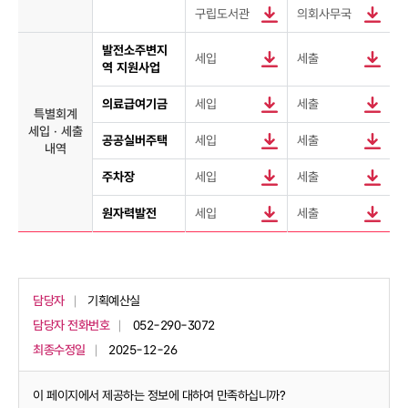
구립도서관
의회사무국
발전소주변지
세입
세출
역 지원사업
의료급여기금
세입
세출
특별회계
세입 · 세출
공공실버주택
세입
세출
내역
주차장
세입
세출
원자력발전
세입
세출
담당자
기획예산실
담당자 전화번호
052-290-3072
최종수정일
2025-12-26
이 페이지에서 제공하는 정보에 대하여 만족하십니까?