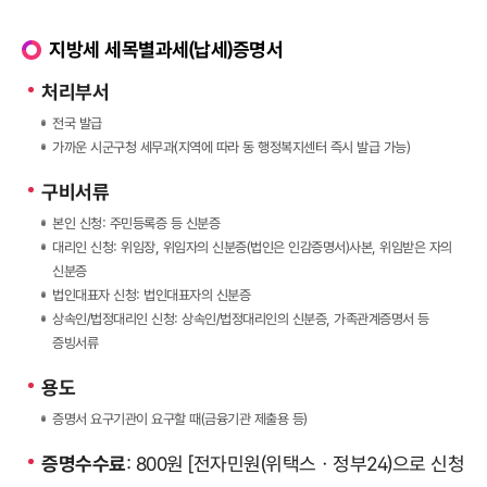
지방세 세목별과세(납세)증명서
처리부서
전국 발급
가까운 시군구청 세무과(지역에 따라 동 행정복지센터 즉시 발급 가능)
구비서류
본인 신청: 주민등록증 등 신분증
대리인 신청: 위임장, 위임자의 신분증(법인은 인감증명서)사본, 위임받은 자의
신분증
법인대표자 신청: 법인대표자의 신분증
상속인/법정대리인 신청: 상속인/법정대리인의 신분증, 가족관계증명서 등
증빙서류
용도
증명서 요구기관이 요구할 때(금융기관 제출용 등)
증명수수료
: 800원 [전자민원(위택스ㆍ정부24)으로 신청