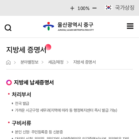
주메뉴 바로가기
본문 바로가기
국가상징
100%
지방세 증명서
분야별정보
세금/재정
지방세 증명서
지방세 납세증명서
처리부서
전국 발급
가까운 시군구청 세무과(지역에 따라 동 행정복지센터 즉시 발급 가능)
구비서류
본인 신청: 주민등록증 등 신분증
대리인 신청: 위임장, 위임자의 신분증(법인은 인감증명서)사본, 위임받은 자의